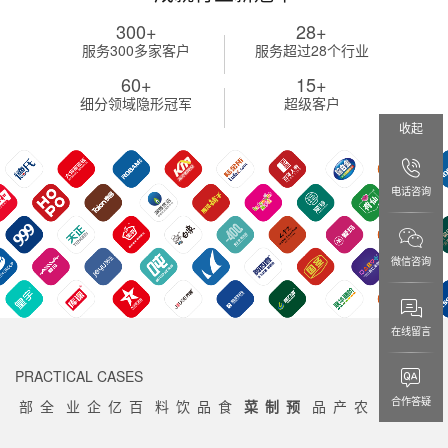
300
+
28
+
服务300多家客户
服务超过28个行业
60
+
15
+
细分领域隐形冠军
超级客户
收起
电话咨询
微信咨询
在线留言
PRACTICAL CASES
合作答疑
全部
百亿企业
食品饮料
预制菜
农产品
国企
央
/