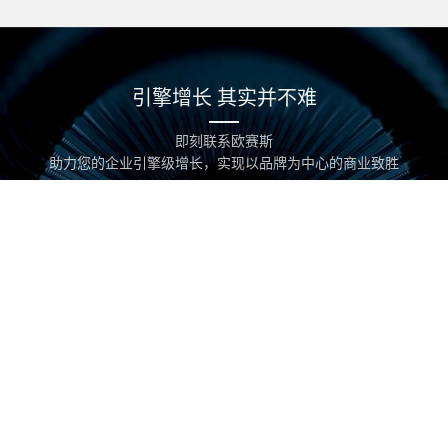
0/200
提交
引擎增长 其实并不难
版权所有 欧赛斯 ©2019 developed by Osens. All Rights Reserved ｜
即刻联系欧赛斯
备案号：
沪ICP备11031048号-3
｜
网站地图
｜ 技术支持：
新视点网络
助力您的企业引擎级增长，实现以品牌为中心的商业致胜
START