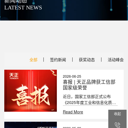
新闻动态
LATEST NEWS
全部
签约新闻
获奖动态
活动峰会
2026-06-25
喜报 | 天正品牌获工信部
国家级荣誉
近日，国家工信部正式公布
《2025年度工业和信息化质量
提升与品牌建设典型案例名
Read More
收起
单》，天正电气
（605066.SH）凭借《以“信
赖”为核心的高端电气品牌跃迁