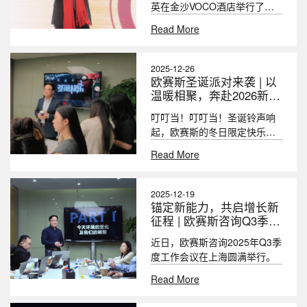
英在金沙VOCO酒店举行了
2025年度述职暨年终会议。在
Read More
本次会议上，欧赛斯创始人&董
事长何支涛进行了主题为“跨越
2026”的主题演讲
2025-12-26
欧赛斯圣诞派对来袭 | 以
温暖相聚，奔赴2026新征
程！
叮叮当！叮叮当！圣诞铃声响
起，欧赛斯的冬日限定快乐已
上线～
Read More
2025-12-19
锚定新能力，共启增长新
征程 | 欧赛斯咨询Q3季度
总结会圆满举行
近日，欧赛斯咨询2025年Q3季
度工作会议在上海圆满举行。
Read More