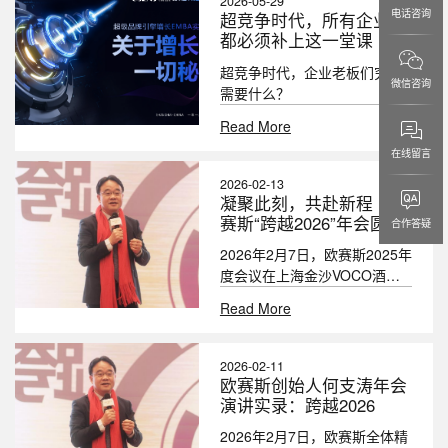
2026-05-29
之路》脱颖而出入选国家级榜
电话咨询
超竞争时代，所有企业家
单。
都必须补上这一堂课
超竞争时代，企业老板们究竟
微信咨询
需要什么？
Read More
在线留言
2026-02-13
凝聚此刻，共赴新程 | 欧
赛斯“跨越2026”年会圆满
合作答疑
落幕
2026年2月7日，欧赛斯2025年
度会议在上海金沙VOCO酒店
正式启幕。围绕“跨越2026”这
Read More
一主题，一场凝聚共识、激发
能量的集体奔赴就此展开。
2026-02-11
欧赛斯创始人何支涛年会
演讲实录：跨越2026
2026年2月7日，欧赛斯全体精