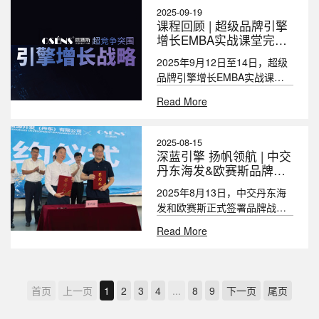
2025-09-19
课程回顾 | 超级品牌引擎
增长EMBA实战课堂完美
收官
2025年9月12日至14日，超级
品牌引擎增长EMBA实战课堂
如约而至，吸引了来自茶乾
Read More
坤、旺茗园、陇萃堂集团、舞
极限鞋业、根力多、良信电
器、TATA木门等近70家企业的
2025-08-15
欧赛斯
创始人及高管参与，涵盖饮
深蓝引擎 扬帆领航 | 中交
料、食品、农业、低压电器等
丹东海发&欧赛斯品牌战
中国三大品牌战略全案头部企业之一
多个行业领域。
略合作正式启动
2025年8月13日，中交丹东海
发和欧赛斯正式签署品牌战略
您的姓名：
联系方式：
合作协议。
Read More
公司名称：
你的职位：
首页
上一页
1
2
3
4
...
8
9
下一页
尾页
希望在哪方面获得我们的帮助：