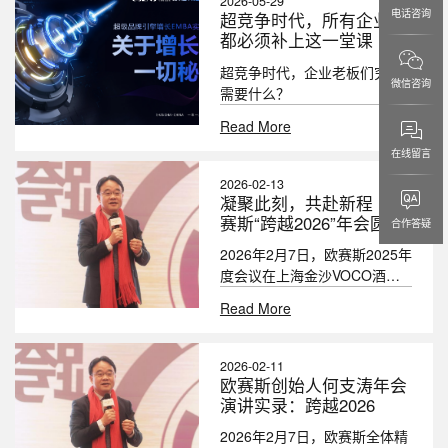
2026-05-29
之路》脱颖而出入选国家级榜
电话咨询
超竞争时代，所有企业家
单。
都必须补上这一堂课
超竞争时代，企业老板们究竟
微信咨询
需要什么？
Read More
在线留言
2026-02-13
凝聚此刻，共赴新程 | 欧
赛斯“跨越2026”年会圆满
合作答疑
落幕
2026年2月7日，欧赛斯2025年
度会议在上海金沙VOCO酒店
正式启幕。围绕“跨越2026”这
Read More
一主题，一场凝聚共识、激发
能量的集体奔赴就此展开。
2026-02-11
欧赛斯创始人何支涛年会
演讲实录：跨越2026
2026年2月7日，欧赛斯全体精