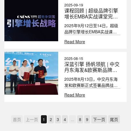
2025-09-19
课程回顾 | 超级品牌引擎
增长EMBA实战课堂完美
收官
2025年9月12日至14日，超级
品牌引擎增长EMBA实战课堂
如约而至，吸引了来自茶乾
Read More
坤、旺茗园、陇萃堂集团、舞
极限鞋业、根力多、良信电
器、TATA木门等近70家企业的
2025-08-15
欧赛斯
创始人及高管参与，涵盖饮
深蓝引擎 扬帆领航 | 中交
料、食品、农业、低压电器等
丹东海发&欧赛斯品牌战
中国三大品牌战略全案头部企业之一
多个行业领域。
略合作正式启动
2025年8月13日，中交丹东海
发和欧赛斯正式签署品牌战略
您的姓名：
联系方式：
合作协议。
Read More
公司名称：
你的职位：
首页
上一页
1
2
3
4
...
8
9
下一页
尾页
希望在哪方面获得我们的帮助：