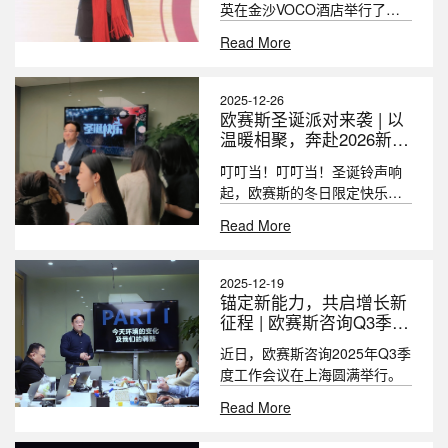
英在金沙VOCO酒店举行了
2025年度述职暨年终会议。在
Read More
本次会议上，欧赛斯创始人&董
事长何支涛进行了主题为“跨越
2026”的主题演讲
2025-12-26
欧赛斯圣诞派对来袭 | 以
温暖相聚，奔赴2026新征
程！
叮叮当！叮叮当！圣诞铃声响
起，欧赛斯的冬日限定快乐已
上线～
Read More
2025-12-19
锚定新能力，共启增长新
征程 | 欧赛斯咨询Q3季度
总结会圆满举行
近日，欧赛斯咨询2025年Q3季
度工作会议在上海圆满举行。
Read More