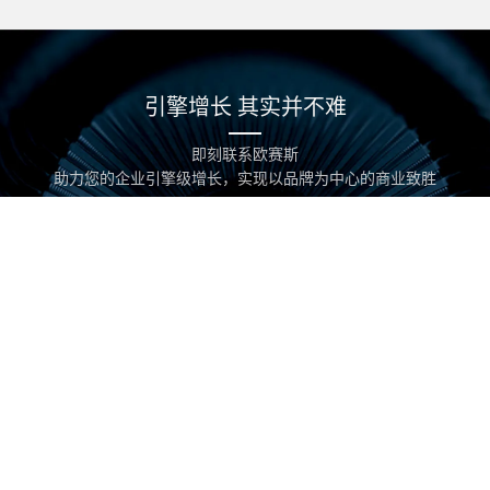
0/200
提交
引擎增长 其实并不难
版权所有 欧赛斯 ©2019 developed by Osens. All Rights Reserved ｜
即刻联系欧赛斯
备案号：
沪ICP备11031048号-3
｜
网站地图
｜ 技术支持：
新视点网络
助力您的企业引擎级增长，实现以品牌为中心的商业致胜
START