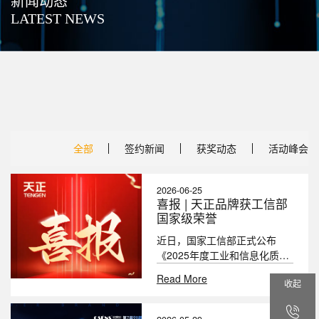
新闻动态
LATEST NEWS
全部
签约新闻
获奖动态
活动峰会
2026-06-25
喜报 | 天正品牌获工信部
国家级荣誉
近日，国家工信部正式公布
《2025年度工业和信息化质量
提升与品牌建设典型案例名
Read More
收起
单》，天正电气
（605066.SH）凭借《以“信
赖”为核心的高端电气品牌跃迁