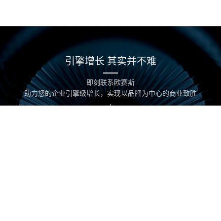
希望在哪方面获得我们的帮助：
0/200
提交
引擎增长 其实并不难
版权所有 欧赛斯 ©2019 developed by Osens. All Rights Reserved ｜
即刻联系欧赛斯
备案号：
沪ICP备11031048号-3
｜
网站地图
｜ 技术支持：
新视点网络
助力您的企业引擎级增长，实现以品牌为中心的商业致胜
START